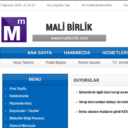
7 Ağustos 2026, 22:42:10
Ana Sayfam Yap
Sık Kullanılanlara Ekle
İn
ANA SAYFA
HAKKIMIZDA
HİZMETLERİ
Vergi Takvimi
Pratik Bilgiler
Resmi Gazete
T.C. Kimli
MENU
DUYURULAR
Ana Sayfa
...»
Şirketlerle ilgili özel vergi avan
Hakkımızda
...»
Vergi borcundan dolayı ücretin 
Hizmetlerimiz
Duyurular / Yazılar
...»
İmha olunan malların girdi KDV
Mükellef Bilgi Panosu
Güncel Mevzuat