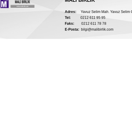
MALİ BİRLİK
Adres:
Yavuz Selim Mah. Yavuz Selim C
Tel:
0212 611 95 95
Faks:
0212 611 78 78
E-Posta:
bilgi@malibirlik.com